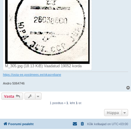
M_305.jpg (18.13 KiB) Vaadatud 19052 korda
https://osta-ee.postimees.ee/okasrebane
Andro 5064746
Vasta
1 postitus •
1
. leht
1
-st
Hüppa
Foorumi pealeht
Kõik kellaajad on
UTC+03:00