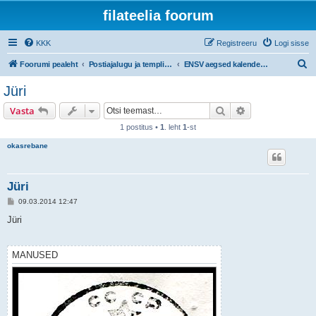
filateelia foorum
KKK
Registreeru
Logi sisse
O
Foorumi pealeht
Postiajalugu ja templijäljendite kogumine
ENSV aegsed kalendertemplid
t
Jüri
s
Otsi
Täiendatud otsi
Vasta
i
1 postitus •
1
. leht
1
-st
okasrebane
Jüri
P
09.03.2014 12:47
o
s
Jüri
t
i
t
u
MANUSED
s