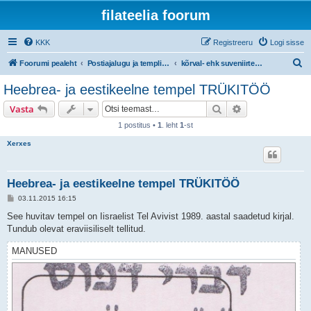
filateelia foorum
KKK
Registreeru
Logi sisse
O
Foorumi pealeht
Postiajalugu ja templijäljendite kogumine
kõrval- ehk suveniirtemplid
t
Heebrea- ja eestikeelne tempel TRÜKITÖÖ
s
Otsi
Täiendatud otsi
Vasta
i
1 postitus •
1
. leht
1
-st
Xerxes
Heebrea- ja eestikeelne tempel TRÜKITÖÖ
P
03.11.2015 16:15
o
s
See huvitav tempel on Iisraelist Tel Avivist 1989. aastal saadetud kirjal.
t
Tundub olevat eraviisiliselt tellitud.
i
t
u
MANUSED
s