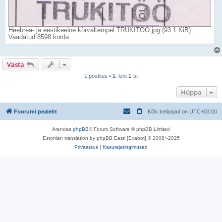
Heebrea- ja eestikeelne kõrvaltempel TRÜKITÖÖ.jpg (93.1 KiB)
Vaadatud 8598 korda
Vasta
1 postitus •
1
. leht
1
-st
Hüppa
Foorumi pealeht
Kõik kellaajad on
UTC+03:00
Arendas
phpBB
® Forum Software © phpBB Limited
Estonian translation by phpBB Eesti [Exabot] © 2008*-2025
Privaatsus
|
Kasutajatingimused